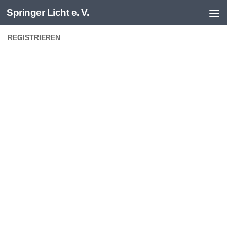
Springer Licht e. V.
Zum Inhalt springen
REGISTRIEREN